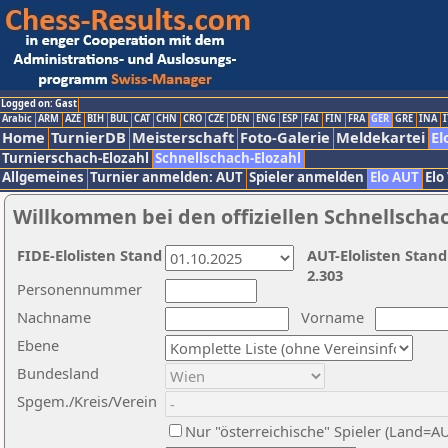
Logged on: Gast
Arabic
ARM
AZE
BIH
BUL
CAT
CHN
CRO
CZE
DEN
ENG
ESP
FAI
FIN
FRA
GER
GRE
INA
I
Home
TurnierDB
Meisterschaft
Foto-Galerie
Meldekartei
El
Turnierschach-Elozahl
Schnellschach-Elozahl
Allgemeines
Turnier anmelden: AUT
Spieler anmelden
Elo AUT
Elo
Willkommen bei den offiziellen Schnellscha
FIDE-Elolisten Stand
AUT-Elolisten Stand
2.303
Personennummer
Nachname
Vorname
Ebene
Bundesland
Spgem./Kreis/Verein
Nur "österreichische" Spieler (Land=A