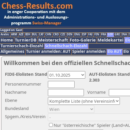
Logged on: Gast
Arabic
ARM
AZE
BIH
BUL
CAT
CHN
CRO
CZE
DEN
ENG
ESP
FAI
FIN
FRA
GER
GRE
INA
I
Home
TurnierDB
Meisterschaft
Foto-Galerie
Meldekartei
El
Turnierschach-Elozahl
Schnellschach-Elozahl
Allgemeines
Turnier anmelden: AUT
Spieler anmelden
Elo AUT
Elo
Willkommen bei den offiziellen Schnellscha
FIDE-Elolisten Stand
AUT-Elolisten Stand
2.303
Personennummer
Nachname
Vorname
Ebene
Bundesland
Spgem./Kreis/Verein
Nur "österreichische" Spieler (Land=A