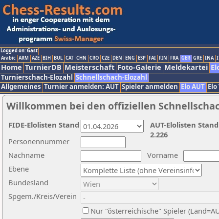
Logged on: Gast
Arabic
ARM
AZE
BIH
BUL
CAT
CHN
CRO
CZE
DEN
ENG
ESP
FAI
FIN
FRA
GER
GRE
INA
I
Home
TurnierDB
Meisterschaft
Foto-Galerie
Meldekartei
El
Turnierschach-Elozahl
Schnellschach-Elozahl
Allgemeines
Turnier anmelden: AUT
Spieler anmelden
Elo AUT
Elo
Willkommen bei den offiziellen Schnellscha
FIDE-Elolisten Stand
AUT-Elolisten Stand
2.226
Personennummer
Nachname
Vorname
Ebene
Bundesland
Spgem./Kreis/Verein
Nur "österreichische" Spieler (Land=A