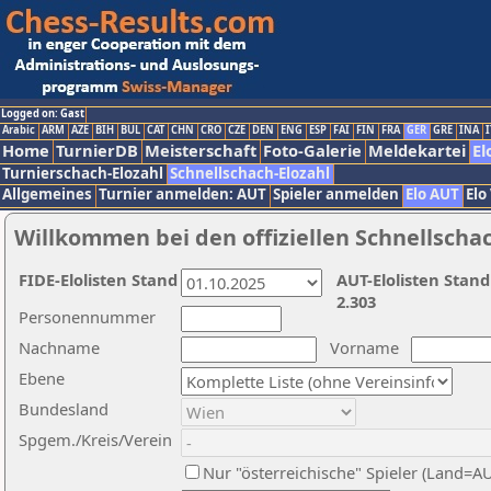
Logged on: Gast
Arabic
ARM
AZE
BIH
BUL
CAT
CHN
CRO
CZE
DEN
ENG
ESP
FAI
FIN
FRA
GER
GRE
INA
I
Home
TurnierDB
Meisterschaft
Foto-Galerie
Meldekartei
El
Turnierschach-Elozahl
Schnellschach-Elozahl
Allgemeines
Turnier anmelden: AUT
Spieler anmelden
Elo AUT
Elo
Willkommen bei den offiziellen Schnellscha
FIDE-Elolisten Stand
AUT-Elolisten Stand
2.303
Personennummer
Nachname
Vorname
Ebene
Bundesland
Spgem./Kreis/Verein
Nur "österreichische" Spieler (Land=A