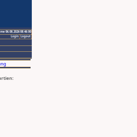
ime 06.08.2026 08:46:00
Login
Logout
artien: