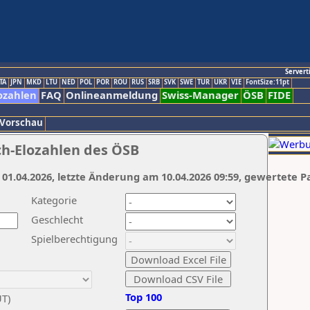
Servert
TA
JPN
MKD
LTU
NED
POL
POR
ROU
RUS
SRB
SVK
SWE
TUR
UKR
VIE
FontSize:11pt
ozahlen
FAQ
Onlineanmeldung
Swiss-Manager
ÖSB
FIDE
 Vorschau
ch-Elozahlen des ÖSB
 01.04.2026, letzte Änderung am 10.04.2026 09:59, gewertete P
Kategorie
Geschlecht
Spielberechtigung
Top 100
UT)