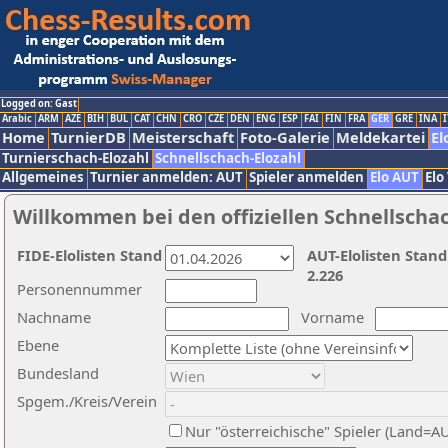
Logged on: Gast
Arabic
ARM
AZE
BIH
BUL
CAT
CHN
CRO
CZE
DEN
ENG
ESP
FAI
FIN
FRA
GER
GRE
INA
I
Home
TurnierDB
Meisterschaft
Foto-Galerie
Meldekartei
El
Turnierschach-Elozahl
Schnellschach-Elozahl
Allgemeines
Turnier anmelden: AUT
Spieler anmelden
Elo AUT
Elo
Willkommen bei den offiziellen Schnellscha
FIDE-Elolisten Stand
AUT-Elolisten Stand
2.226
Personennummer
Nachname
Vorname
Ebene
Bundesland
Spgem./Kreis/Verein
Nur "österreichische" Spieler (Land=A