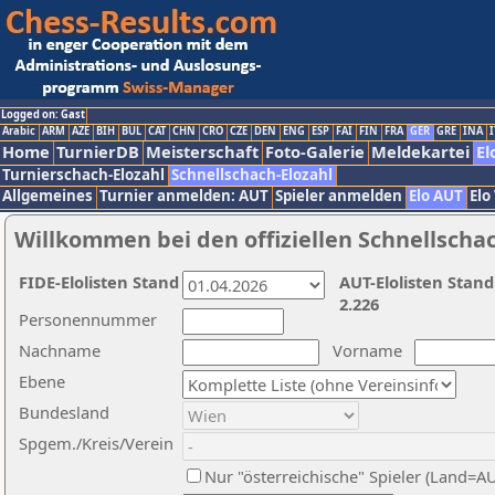
Logged on: Gast
Arabic
ARM
AZE
BIH
BUL
CAT
CHN
CRO
CZE
DEN
ENG
ESP
FAI
FIN
FRA
GER
GRE
INA
I
Home
TurnierDB
Meisterschaft
Foto-Galerie
Meldekartei
El
Turnierschach-Elozahl
Schnellschach-Elozahl
Allgemeines
Turnier anmelden: AUT
Spieler anmelden
Elo AUT
Elo
Willkommen bei den offiziellen Schnellscha
FIDE-Elolisten Stand
AUT-Elolisten Stand
2.226
Personennummer
Nachname
Vorname
Ebene
Bundesland
Spgem./Kreis/Verein
Nur "österreichische" Spieler (Land=A