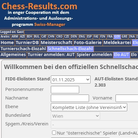
Logged on: Gast
Arabic
ARM
AZE
BIH
BUL
CAT
CHN
CRO
CZE
DEN
ENG
ESP
FAI
FIN
FRA
GER
GRE
INA
I
Home
TurnierDB
Meisterschaft
Foto-Galerie
Meldekartei
El
Turnierschach-Elozahl
Schnellschach-Elozahl
Allgemeines
Turnier anmelden: AUT
Spieler anmelden
Elo AUT
Elo
Willkommen bei den offiziellen Schnellscha
FIDE-Elolisten Stand
AUT-Elolisten Stand
2.303
Personennummer
Nachname
Vorname
Ebene
Bundesland
Spgem./Kreis/Verein
Nur "österreichische" Spieler (Land=A