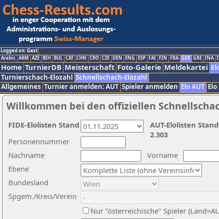
Logged on: Gast
Arabic
ARM
AZE
BIH
BUL
CAT
CHN
CRO
CZE
DEN
ENG
ESP
FAI
FIN
FRA
GER
GRE
INA
I
Home
TurnierDB
Meisterschaft
Foto-Galerie
Meldekartei
El
Turnierschach-Elozahl
Schnellschach-Elozahl
Allgemeines
Turnier anmelden: AUT
Spieler anmelden
Elo AUT
Elo
Willkommen bei den offiziellen Schnellscha
FIDE-Elolisten Stand
AUT-Elolisten Stand
2.303
Personennummer
Nachname
Vorname
Ebene
Bundesland
Spgem./Kreis/Verein
Nur "österreichische" Spieler (Land=A