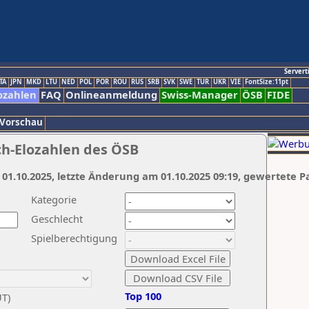
Servert
TA
JPN
MKD
LTU
NED
POL
POR
ROU
RUS
SRB
SVK
SWE
TUR
UKR
VIE
FontSize:11pt
ozahlen
FAQ
Onlineanmeldung
Swiss-Manager
ÖSB
FIDE
 Vorschau
ch-Elozahlen des ÖSB
 01.10.2025, letzte Änderung am 01.10.2025 09:19, gewertete P
Kategorie
Geschlecht
Spielberechtigung
Top 100
UT)