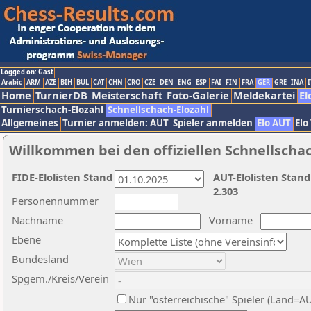
Logged on: Gast
Arabic
ARM
AZE
BIH
BUL
CAT
CHN
CRO
CZE
DEN
ENG
ESP
FAI
FIN
FRA
GER
GRE
INA
I
Home
TurnierDB
Meisterschaft
Foto-Galerie
Meldekartei
El
Turnierschach-Elozahl
Schnellschach-Elozahl
Allgemeines
Turnier anmelden: AUT
Spieler anmelden
Elo AUT
Elo
Willkommen bei den offiziellen Schnellscha
FIDE-Elolisten Stand
AUT-Elolisten Stand
2.303
Personennummer
Nachname
Vorname
Ebene
Bundesland
Spgem./Kreis/Verein
Nur "österreichische" Spieler (Land=A