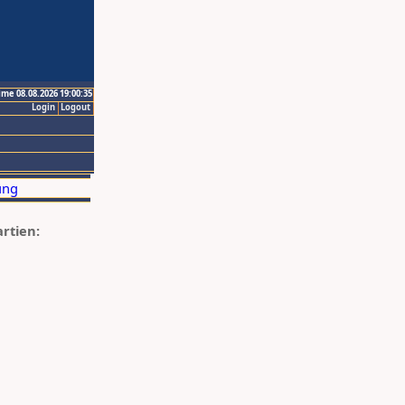
ime 08.08.2026 19:00:35
Login
Logout
artien: