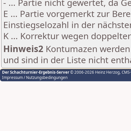
- ... Partie nicht gewertet, da 
E ... Partie vorgemerkt zur Be
Einstiegselozahl in der nächst
K ... Korrektur wegen doppelt
Hinweis2
Kontumazen werden g
und sind in der Liste nicht enth
Der Schachturnier-Ergebnis-Server
© 2006-2026 Heinz Herzog
, CMS
Impressum / Nutzungsbedingungen