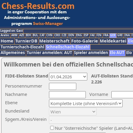
Logged on: Gast
Arabic
ARM
AZE
BIH
BUL
CAT
CHN
CRO
CZE
DEN
ENG
ESP
FAI
FIN
FRA
GER
GRE
INA
I
Home
TurnierDB
Meisterschaft
Foto-Galerie
Meldekartei
El
Turnierschach-Elozahl
Schnellschach-Elozahl
Allgemeines
Turnier anmelden: AUT
Spieler anmelden
Elo AUT
Elo
Willkommen bei den offiziellen Schnellscha
FIDE-Elolisten Stand
AUT-Elolisten Stand
2.226
Personennummer
Nachname
Vorname
Ebene
Bundesland
Spgem./Kreis/Verein
Nur "österreichische" Spieler (Land=A