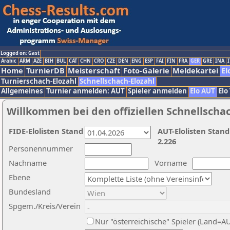
Logged on: Gast
Arabic
ARM
AZE
BIH
BUL
CAT
CHN
CRO
CZE
DEN
ENG
ESP
FAI
FIN
FRA
GER
GRE
INA
I
Home
TurnierDB
Meisterschaft
Foto-Galerie
Meldekartei
El
Turnierschach-Elozahl
Schnellschach-Elozahl
Allgemeines
Turnier anmelden: AUT
Spieler anmelden
Elo AUT
Elo
Willkommen bei den offiziellen Schnellscha
FIDE-Elolisten Stand
AUT-Elolisten Stand
2.226
Personennummer
Nachname
Vorname
Ebene
Bundesland
Spgem./Kreis/Verein
Nur "österreichische" Spieler (Land=A