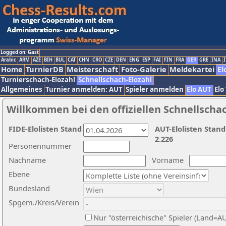
Logged on: Gast
Arabic
ARM
AZE
BIH
BUL
CAT
CHN
CRO
CZE
DEN
ENG
ESP
FAI
FIN
FRA
GER
GRE
INA
I
Home
TurnierDB
Meisterschaft
Foto-Galerie
Meldekartei
El
Turnierschach-Elozahl
Schnellschach-Elozahl
Allgemeines
Turnier anmelden: AUT
Spieler anmelden
Elo AUT
Elo
Willkommen bei den offiziellen Schnellscha
FIDE-Elolisten Stand
AUT-Elolisten Stand
2.226
Personennummer
Nachname
Vorname
Ebene
Bundesland
Spgem./Kreis/Verein
Nur "österreichische" Spieler (Land=A