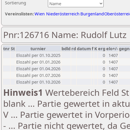
Sortierung
Vereinslisten:
Wien
Niederösterreich
Burgenland
Oberösterrei
Pnr:126716 Name: Rudolf Lutz
tnr
St
turnier
bdld
rd
datum
f
K
erg
elo+/-
gegn
Elozahl per 01.10.2025
0
1407
Elozahl per 01.01.2026
0
1407
Elozahl per 01.04.2026
0
1407
Elozahl per 01.07.2026
0
1407
Elozahl per 01.10.2026
0
1407
Hinweis1
Wertebereich Feld St 
blank ... Partie gewertet in akt
V ... Partie gewertet in Vorperi
- ... Partie nicht gewertet, da 