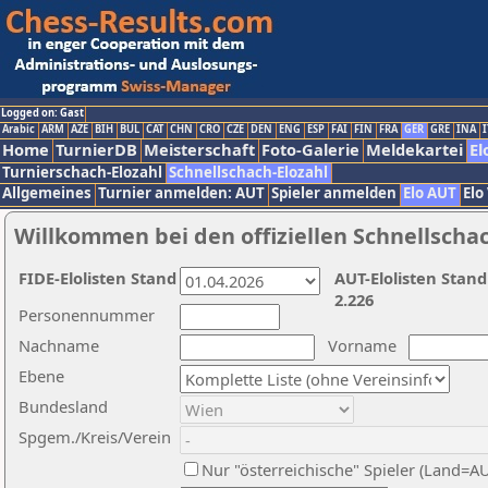
Logged on: Gast
Arabic
ARM
AZE
BIH
BUL
CAT
CHN
CRO
CZE
DEN
ENG
ESP
FAI
FIN
FRA
GER
GRE
INA
I
Home
TurnierDB
Meisterschaft
Foto-Galerie
Meldekartei
El
Turnierschach-Elozahl
Schnellschach-Elozahl
Allgemeines
Turnier anmelden: AUT
Spieler anmelden
Elo AUT
Elo
Willkommen bei den offiziellen Schnellscha
FIDE-Elolisten Stand
AUT-Elolisten Stand
2.226
Personennummer
Nachname
Vorname
Ebene
Bundesland
Spgem./Kreis/Verein
Nur "österreichische" Spieler (Land=A