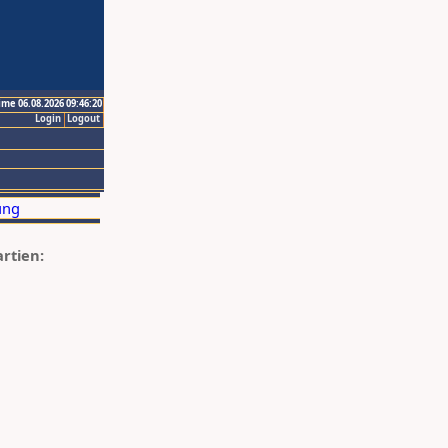
ime 06.08.2026 09:46:20
Login
Logout
artien: