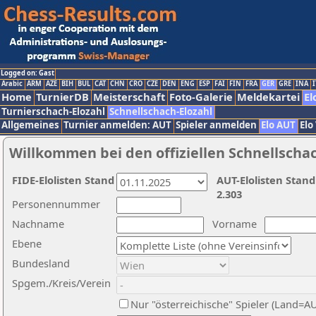
Logged on: Gast
Arabic
ARM
AZE
BIH
BUL
CAT
CHN
CRO
CZE
DEN
ENG
ESP
FAI
FIN
FRA
GER
GRE
INA
I
Home
TurnierDB
Meisterschaft
Foto-Galerie
Meldekartei
El
Turnierschach-Elozahl
Schnellschach-Elozahl
Allgemeines
Turnier anmelden: AUT
Spieler anmelden
Elo AUT
Elo
Willkommen bei den offiziellen Schnellscha
FIDE-Elolisten Stand
AUT-Elolisten Stand
2.303
Personennummer
Nachname
Vorname
Ebene
Bundesland
Spgem./Kreis/Verein
Nur "österreichische" Spieler (Land=A