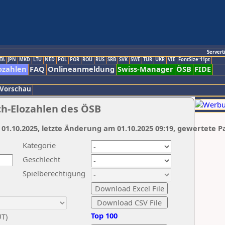
Servert
TA
JPN
MKD
LTU
NED
POL
POR
ROU
RUS
SRB
SVK
SWE
TUR
UKR
VIE
FontSize:11pt
ozahlen
FAQ
Onlineanmeldung
Swiss-Manager
ÖSB
FIDE
 Vorschau
ch-Elozahlen des ÖSB
 01.10.2025, letzte Änderung am 01.10.2025 09:19, gewertete P
Kategorie
Geschlecht
Spielberechtigung
Top 100
UT)