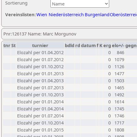
Sortierung
Vereinslisten:
Wien
Niederösterreich
Burgenland
Oberösterrei
Pnr:126137 Name: Marc Morgunov
tnr
St
turnier
bdld
rd
datum
f
K
erg
elo+/-
gegn
Elozahl per 01.04.2012
0
846
Elozahl per 01.07.2012
0
1079
Elozahl per 01.10.2012
0
1126
Elozahl per 01.01.2013
0
1477
Elozahl per 01.04.2013
0
1503
Elozahl per 01.07.2013
0
1465
Elozahl per 01.10.2013
0
1492
Elozahl per 01.01.2014
0
1614
Elozahl per 01.04.2014
0
1745
Elozahl per 01.07.2014
0
1746
Elozahl per 01.10.2014
0
1717
Elozahl per 01.01.2015
0
1808
Elozahl per 10.01.2015
0
1808