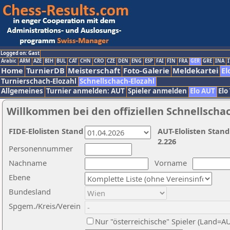
Logged on: Gast
Arabic
ARM
AZE
BIH
BUL
CAT
CHN
CRO
CZE
DEN
ENG
ESP
FAI
FIN
FRA
GER
GRE
INA
I
Home
TurnierDB
Meisterschaft
Foto-Galerie
Meldekartei
El
Turnierschach-Elozahl
Schnellschach-Elozahl
Allgemeines
Turnier anmelden: AUT
Spieler anmelden
Elo AUT
Elo
Willkommen bei den offiziellen Schnellscha
FIDE-Elolisten Stand
AUT-Elolisten Stand
2.226
Personennummer
Nachname
Vorname
Ebene
Bundesland
Spgem./Kreis/Verein
Nur "österreichische" Spieler (Land=A