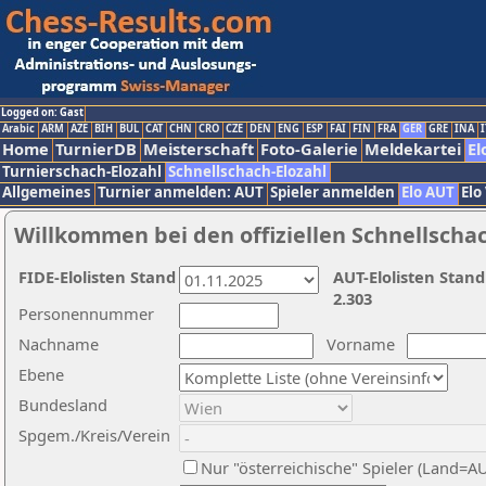
Logged on: Gast
Arabic
ARM
AZE
BIH
BUL
CAT
CHN
CRO
CZE
DEN
ENG
ESP
FAI
FIN
FRA
GER
GRE
INA
I
Home
TurnierDB
Meisterschaft
Foto-Galerie
Meldekartei
El
Turnierschach-Elozahl
Schnellschach-Elozahl
Allgemeines
Turnier anmelden: AUT
Spieler anmelden
Elo AUT
Elo
Willkommen bei den offiziellen Schnellscha
FIDE-Elolisten Stand
AUT-Elolisten Stand
2.303
Personennummer
Nachname
Vorname
Ebene
Bundesland
Spgem./Kreis/Verein
Nur "österreichische" Spieler (Land=A