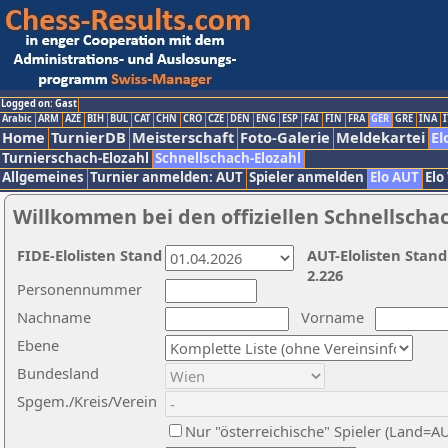
Logged on: Gast
Arabic
ARM
AZE
BIH
BUL
CAT
CHN
CRO
CZE
DEN
ENG
ESP
FAI
FIN
FRA
GER
GRE
INA
I
Home
TurnierDB
Meisterschaft
Foto-Galerie
Meldekartei
El
Turnierschach-Elozahl
Schnellschach-Elozahl
Allgemeines
Turnier anmelden: AUT
Spieler anmelden
Elo AUT
Elo
Willkommen bei den offiziellen Schnellscha
FIDE-Elolisten Stand
AUT-Elolisten Stand
2.226
Personennummer
Nachname
Vorname
Ebene
Bundesland
Spgem./Kreis/Verein
Nur "österreichische" Spieler (Land=A