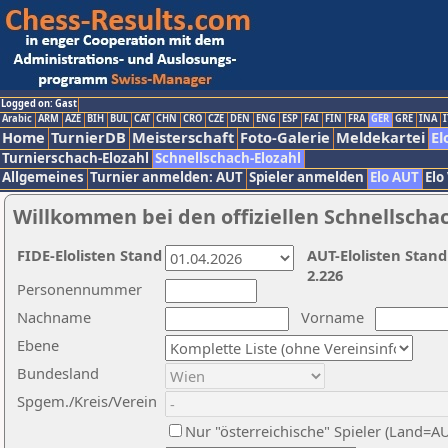
Logged on: Gast
Arabic
ARM
AZE
BIH
BUL
CAT
CHN
CRO
CZE
DEN
ENG
ESP
FAI
FIN
FRA
GER
GRE
INA
I
Home
TurnierDB
Meisterschaft
Foto-Galerie
Meldekartei
El
Turnierschach-Elozahl
Schnellschach-Elozahl
Allgemeines
Turnier anmelden: AUT
Spieler anmelden
Elo AUT
Elo
Willkommen bei den offiziellen Schnellscha
FIDE-Elolisten Stand
AUT-Elolisten Stand
2.226
Personennummer
Nachname
Vorname
Ebene
Bundesland
Spgem./Kreis/Verein
Nur "österreichische" Spieler (Land=A