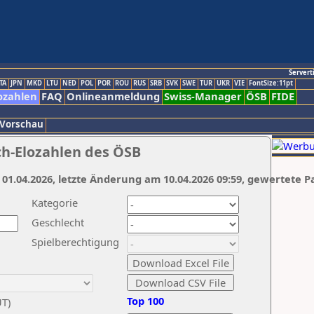
Servert
TA
JPN
MKD
LTU
NED
POL
POR
ROU
RUS
SRB
SVK
SWE
TUR
UKR
VIE
FontSize:11pt
ozahlen
FAQ
Onlineanmeldung
Swiss-Manager
ÖSB
FIDE
 Vorschau
ch-Elozahlen des ÖSB
 01.04.2026, letzte Änderung am 10.04.2026 09:59, gewertete P
Kategorie
Geschlecht
Spielberechtigung
Top 100
UT)