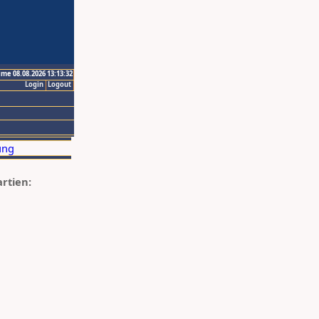
ime 08.08.2026 13:13:32
Login
Logout
artien: