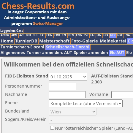
Logged on: Gast
Arabic
ARM
AZE
BIH
BUL
CAT
CHN
CRO
CZE
DEN
ENG
ESP
FAI
FIN
FRA
GER
GRE
INA
I
Home
TurnierDB
Meisterschaft
Foto-Galerie
Meldekartei
El
Turnierschach-Elozahl
Schnellschach-Elozahl
Allgemeines
Turnier anmelden: AUT
Spieler anmelden
Elo AUT
Elo
Willkommen bei den offiziellen Schnellscha
FIDE-Elolisten Stand
AUT-Elolisten Stand
2.303
Personennummer
Nachname
Vorname
Ebene
Bundesland
Spgem./Kreis/Verein
Nur "österreichische" Spieler (Land=A