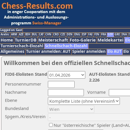
Logged on: Gast
Arabic
ARM
AZE
BIH
BUL
CAT
CHN
CRO
CZE
DEN
ENG
ESP
FAI
FIN
FRA
GER
GRE
INA
I
Home
TurnierDB
Meisterschaft
Foto-Galerie
Meldekartei
El
Turnierschach-Elozahl
Schnellschach-Elozahl
Allgemeines
Turnier anmelden: AUT
Spieler anmelden
Elo AUT
Elo
Willkommen bei den offiziellen Schnellscha
FIDE-Elolisten Stand
AUT-Elolisten Stand
2.226
Personennummer
Nachname
Vorname
Ebene
Bundesland
Spgem./Kreis/Verein
Nur "österreichische" Spieler (Land=A