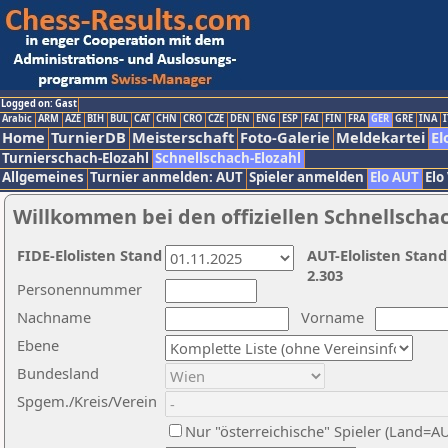
Logged on: Gast
Arabic
ARM
AZE
BIH
BUL
CAT
CHN
CRO
CZE
DEN
ENG
ESP
FAI
FIN
FRA
GER
GRE
INA
I
Home
TurnierDB
Meisterschaft
Foto-Galerie
Meldekartei
El
Turnierschach-Elozahl
Schnellschach-Elozahl
Allgemeines
Turnier anmelden: AUT
Spieler anmelden
Elo AUT
Elo
Willkommen bei den offiziellen Schnellscha
FIDE-Elolisten Stand
AUT-Elolisten Stand
2.303
Personennummer
Nachname
Vorname
Ebene
Bundesland
Spgem./Kreis/Verein
Nur "österreichische" Spieler (Land=A