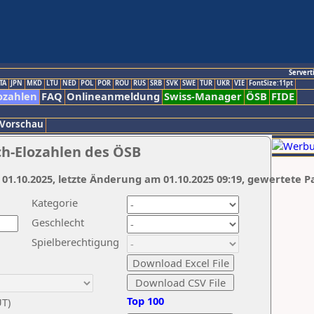
Servert
TA
JPN
MKD
LTU
NED
POL
POR
ROU
RUS
SRB
SVK
SWE
TUR
UKR
VIE
FontSize:11pt
ozahlen
FAQ
Onlineanmeldung
Swiss-Manager
ÖSB
FIDE
 Vorschau
ch-Elozahlen des ÖSB
 01.10.2025, letzte Änderung am 01.10.2025 09:19, gewertete P
Kategorie
Geschlecht
Spielberechtigung
Top 100
UT)