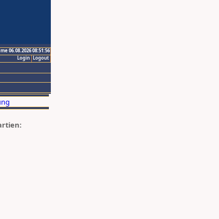
ime 06.08.2026 08:51:56
Login
Logout
artien: