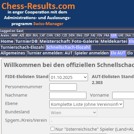
Logged on: Gast
Arabic
ARM
AZE
BIH
BUL
CAT
CHN
CRO
CZE
DEN
ENG
ESP
FAI
FIN
FRA
GER
GRE
INA
I
Home
TurnierDB
Meisterschaft
Foto-Galerie
Meldekartei
El
Turnierschach-Elozahl
Schnellschach-Elozahl
Allgemeines
Turnier anmelden: AUT
Spieler anmelden
Elo AUT
Elo
Willkommen bei den offiziellen Schnellscha
FIDE-Elolisten Stand
AUT-Elolisten Stand
2.303
Personennummer
Nachname
Vorname
Ebene
Bundesland
Spgem./Kreis/Verein
Nur "österreichische" Spieler (Land=A