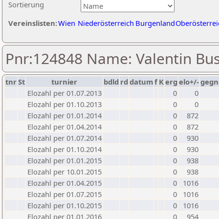
Sortierung
Vereinslisten:
Wien
Niederösterreich
Burgenland
Oberösterrei
Pnr:124848 Name: Valentin Bu
tnr
St
turnier
bdld
rd
datum
f
K
erg
elo+/-
gegn
Elozahl per 01.07.2013
0
0
Elozahl per 01.10.2013
0
0
Elozahl per 01.01.2014
0
872
Elozahl per 01.04.2014
0
872
Elozahl per 01.07.2014
0
930
Elozahl per 01.10.2014
0
930
Elozahl per 01.01.2015
0
938
Elozahl per 10.01.2015
0
938
Elozahl per 01.04.2015
0
1016
Elozahl per 01.07.2015
0
1016
Elozahl per 01.10.2015
0
1016
Elozahl per 01.01.2016
0
954