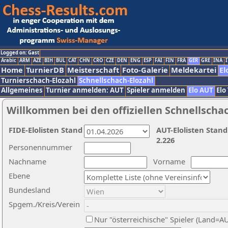
Logged on: Gast
Arabic
ARM
AZE
BIH
BUL
CAT
CHN
CRO
CZE
DEN
ENG
ESP
FAI
FIN
FRA
GER
GRE
INA
I
Home
TurnierDB
Meisterschaft
Foto-Galerie
Meldekartei
El
Turnierschach-Elozahl
Schnellschach-Elozahl
Allgemeines
Turnier anmelden: AUT
Spieler anmelden
Elo AUT
Elo
Willkommen bei den offiziellen Schnellscha
FIDE-Elolisten Stand
AUT-Elolisten Stand
2.226
Personennummer
Nachname
Vorname
Ebene
Bundesland
Spgem./Kreis/Verein
Nur "österreichische" Spieler (Land=A