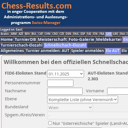
Logged on: Gast
Arabic
ARM
AZE
BIH
BUL
CAT
CHN
CRO
CZE
DEN
ENG
ESP
FAI
FIN
FRA
GER
GRE
INA
I
Home
TurnierDB
Meisterschaft
Foto-Galerie
Meldekartei
El
Turnierschach-Elozahl
Schnellschach-Elozahl
Allgemeines
Turnier anmelden: AUT
Spieler anmelden
Elo AUT
Elo
Willkommen bei den offiziellen Schnellscha
FIDE-Elolisten Stand
AUT-Elolisten Stand
2.303
Personennummer
Nachname
Vorname
Ebene
Bundesland
Spgem./Kreis/Verein
Nur "österreichische" Spieler (Land=A