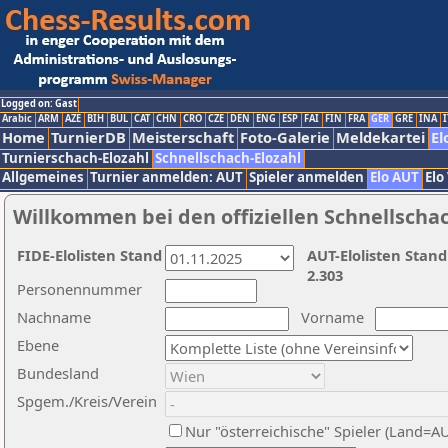
Logged on: Gast
Arabic
ARM
AZE
BIH
BUL
CAT
CHN
CRO
CZE
DEN
ENG
ESP
FAI
FIN
FRA
GER
GRE
INA
I
Home
TurnierDB
Meisterschaft
Foto-Galerie
Meldekartei
El
Turnierschach-Elozahl
Schnellschach-Elozahl
Allgemeines
Turnier anmelden: AUT
Spieler anmelden
Elo AUT
Elo
Willkommen bei den offiziellen Schnellscha
FIDE-Elolisten Stand
AUT-Elolisten Stand
2.303
Personennummer
Nachname
Vorname
Ebene
Bundesland
Spgem./Kreis/Verein
Nur "österreichische" Spieler (Land=A