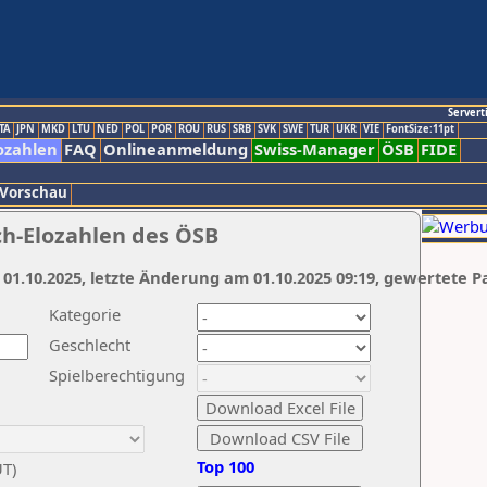
Servert
TA
JPN
MKD
LTU
NED
POL
POR
ROU
RUS
SRB
SVK
SWE
TUR
UKR
VIE
FontSize:11pt
ozahlen
FAQ
Onlineanmeldung
Swiss-Manager
ÖSB
FIDE
 Vorschau
ch-Elozahlen des ÖSB
 01.10.2025, letzte Änderung am 01.10.2025 09:19, gewertete P
Kategorie
Geschlecht
Spielberechtigung
Top 100
UT)