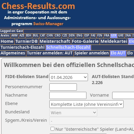
Logged on: Gast
Arabic
ARM
AZE
BIH
BUL
CAT
CHN
CRO
CZE
DEN
ENG
ESP
FAI
FIN
FRA
GER
GRE
INA
I
Home
TurnierDB
Meisterschaft
Foto-Galerie
Meldekartei
El
Turnierschach-Elozahl
Schnellschach-Elozahl
Allgemeines
Turnier anmelden: AUT
Spieler anmelden
Elo AUT
Elo
Willkommen bei den offiziellen Schnellscha
FIDE-Elolisten Stand
AUT-Elolisten Stand
2.226
Personennummer
Nachname
Vorname
Ebene
Bundesland
Spgem./Kreis/Verein
Nur "österreichische" Spieler (Land=A