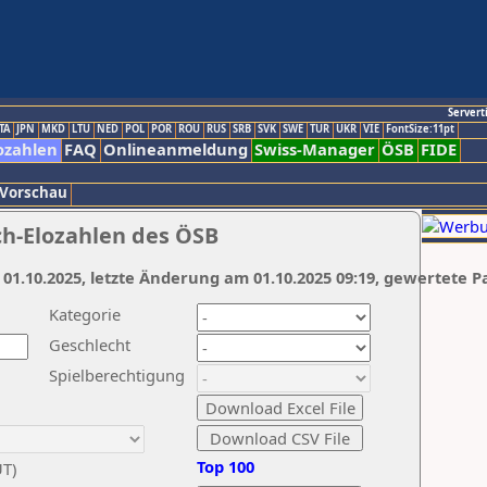
Servert
TA
JPN
MKD
LTU
NED
POL
POR
ROU
RUS
SRB
SVK
SWE
TUR
UKR
VIE
FontSize:11pt
ozahlen
FAQ
Onlineanmeldung
Swiss-Manager
ÖSB
FIDE
 Vorschau
ch-Elozahlen des ÖSB
 01.10.2025, letzte Änderung am 01.10.2025 09:19, gewertete P
Kategorie
Geschlecht
Spielberechtigung
Top 100
UT)