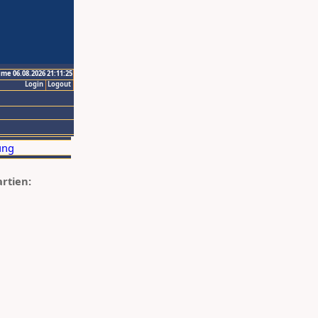
ime 06.08.2026 21:11:25
Login
Logout
artien: