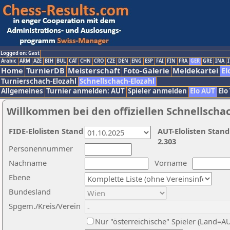
Logged on: Gast
Arabic
ARM
AZE
BIH
BUL
CAT
CHN
CRO
CZE
DEN
ENG
ESP
FAI
FIN
FRA
GER
GRE
INA
I
Home
TurnierDB
Meisterschaft
Foto-Galerie
Meldekartei
El
Turnierschach-Elozahl
Schnellschach-Elozahl
Allgemeines
Turnier anmelden: AUT
Spieler anmelden
Elo AUT
Elo
Willkommen bei den offiziellen Schnellscha
FIDE-Elolisten Stand
AUT-Elolisten Stand
2.303
Personennummer
Nachname
Vorname
Ebene
Bundesland
Spgem./Kreis/Verein
Nur "österreichische" Spieler (Land=A