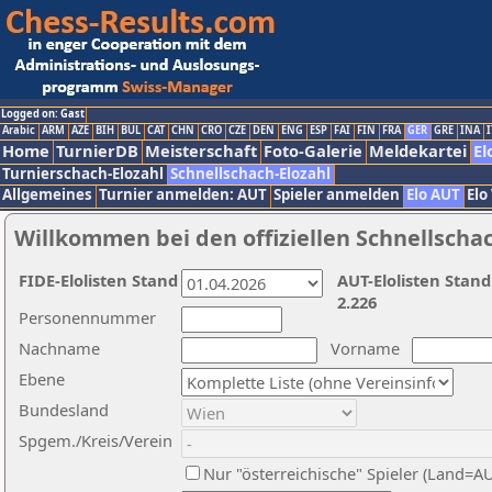
Logged on: Gast
Arabic
ARM
AZE
BIH
BUL
CAT
CHN
CRO
CZE
DEN
ENG
ESP
FAI
FIN
FRA
GER
GRE
INA
I
Home
TurnierDB
Meisterschaft
Foto-Galerie
Meldekartei
El
Turnierschach-Elozahl
Schnellschach-Elozahl
Allgemeines
Turnier anmelden: AUT
Spieler anmelden
Elo AUT
Elo
Willkommen bei den offiziellen Schnellscha
FIDE-Elolisten Stand
AUT-Elolisten Stand
2.226
Personennummer
Nachname
Vorname
Ebene
Bundesland
Spgem./Kreis/Verein
Nur "österreichische" Spieler (Land=A