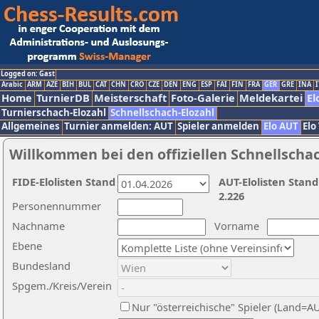
Logged on: Gast
Arabic
ARM
AZE
BIH
BUL
CAT
CHN
CRO
CZE
DEN
ENG
ESP
FAI
FIN
FRA
GER
GRE
INA
I
Home
TurnierDB
Meisterschaft
Foto-Galerie
Meldekartei
El
Turnierschach-Elozahl
Schnellschach-Elozahl
Allgemeines
Turnier anmelden: AUT
Spieler anmelden
Elo AUT
Elo
Willkommen bei den offiziellen Schnellscha
FIDE-Elolisten Stand
AUT-Elolisten Stand
2.226
Personennummer
Nachname
Vorname
Ebene
Bundesland
Spgem./Kreis/Verein
Nur "österreichische" Spieler (Land=A