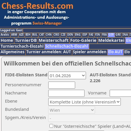
Logged on: Gast
Arabic
ARM
AZE
BIH
BUL
CAT
CHN
CRO
CZE
DEN
ENG
ESP
FAI
FIN
FRA
GER
GRE
INA
I
Home
TurnierDB
Meisterschaft
Foto-Galerie
Meldekartei
El
Turnierschach-Elozahl
Schnellschach-Elozahl
Allgemeines
Turnier anmelden: AUT
Spieler anmelden
Elo AUT
Elo
Willkommen bei den offiziellen Schnellscha
FIDE-Elolisten Stand
AUT-Elolisten Stand
2.226
Personennummer
Nachname
Vorname
Ebene
Bundesland
Spgem./Kreis/Verein
Nur "österreichische" Spieler (Land=A