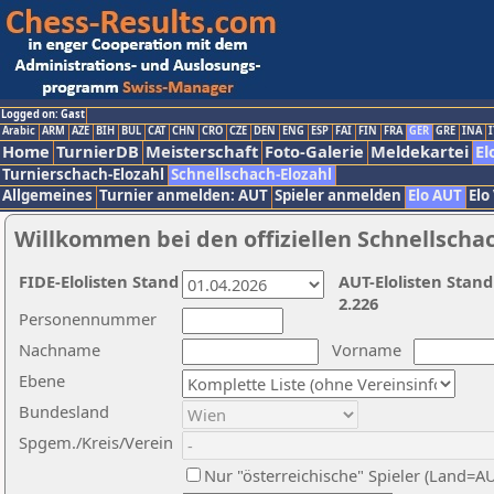
Logged on: Gast
Arabic
ARM
AZE
BIH
BUL
CAT
CHN
CRO
CZE
DEN
ENG
ESP
FAI
FIN
FRA
GER
GRE
INA
I
Home
TurnierDB
Meisterschaft
Foto-Galerie
Meldekartei
El
Turnierschach-Elozahl
Schnellschach-Elozahl
Allgemeines
Turnier anmelden: AUT
Spieler anmelden
Elo AUT
Elo
Willkommen bei den offiziellen Schnellscha
FIDE-Elolisten Stand
AUT-Elolisten Stand
2.226
Personennummer
Nachname
Vorname
Ebene
Bundesland
Spgem./Kreis/Verein
Nur "österreichische" Spieler (Land=A