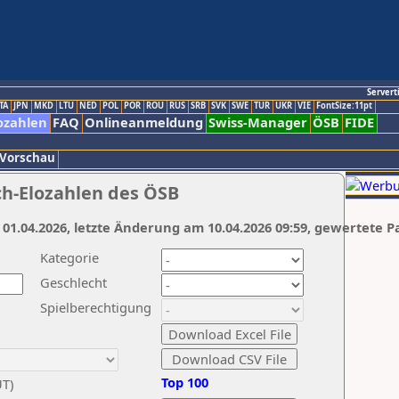
Servert
TA
JPN
MKD
LTU
NED
POL
POR
ROU
RUS
SRB
SVK
SWE
TUR
UKR
VIE
FontSize:11pt
ozahlen
FAQ
Onlineanmeldung
Swiss-Manager
ÖSB
FIDE
 Vorschau
ch-Elozahlen des ÖSB
 01.04.2026, letzte Änderung am 10.04.2026 09:59, gewertete P
Kategorie
Geschlecht
Spielberechtigung
Top 100
UT)