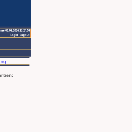
ime 06.08.2026 23:24:59
Login
Logout
artien: