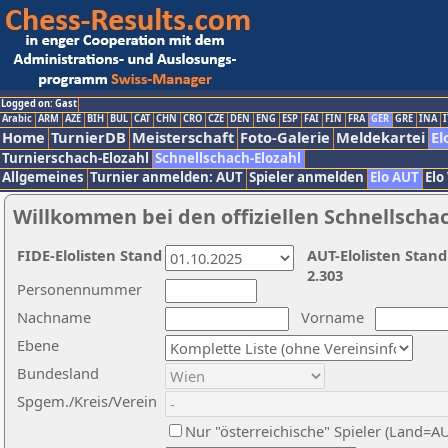
Logged on: Gast
Arabic
ARM
AZE
BIH
BUL
CAT
CHN
CRO
CZE
DEN
ENG
ESP
FAI
FIN
FRA
GER
GRE
INA
I
Home
TurnierDB
Meisterschaft
Foto-Galerie
Meldekartei
El
Turnierschach-Elozahl
Schnellschach-Elozahl
Allgemeines
Turnier anmelden: AUT
Spieler anmelden
Elo AUT
Elo
Willkommen bei den offiziellen Schnellscha
FIDE-Elolisten Stand
AUT-Elolisten Stand
2.303
Personennummer
Nachname
Vorname
Ebene
Bundesland
Spgem./Kreis/Verein
Nur "österreichische" Spieler (Land=A