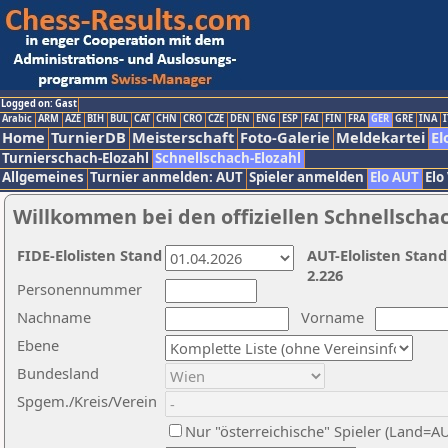
Logged on: Gast
Arabic
ARM
AZE
BIH
BUL
CAT
CHN
CRO
CZE
DEN
ENG
ESP
FAI
FIN
FRA
GER
GRE
INA
I
Home
TurnierDB
Meisterschaft
Foto-Galerie
Meldekartei
El
Turnierschach-Elozahl
Schnellschach-Elozahl
Allgemeines
Turnier anmelden: AUT
Spieler anmelden
Elo AUT
Elo
Willkommen bei den offiziellen Schnellscha
FIDE-Elolisten Stand
AUT-Elolisten Stand
2.226
Personennummer
Nachname
Vorname
Ebene
Bundesland
Spgem./Kreis/Verein
Nur "österreichische" Spieler (Land=A