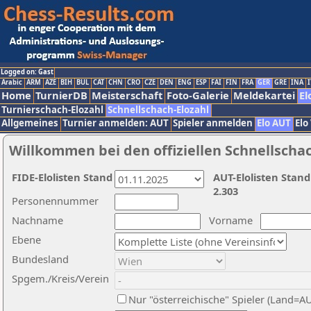
Logged on: Gast
Arabic
ARM
AZE
BIH
BUL
CAT
CHN
CRO
CZE
DEN
ENG
ESP
FAI
FIN
FRA
GER
GRE
INA
I
Home
TurnierDB
Meisterschaft
Foto-Galerie
Meldekartei
El
Turnierschach-Elozahl
Schnellschach-Elozahl
Allgemeines
Turnier anmelden: AUT
Spieler anmelden
Elo AUT
Elo
Willkommen bei den offiziellen Schnellscha
FIDE-Elolisten Stand
AUT-Elolisten Stand
2.303
Personennummer
Nachname
Vorname
Ebene
Bundesland
Spgem./Kreis/Verein
Nur "österreichische" Spieler (Land=A