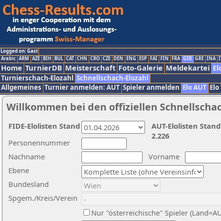
Logged on: Gast
Arabic
ARM
AZE
BIH
BUL
CAT
CHN
CRO
CZE
DEN
ENG
ESP
FAI
FIN
FRA
GER
GRE
INA
I
Home
TurnierDB
Meisterschaft
Foto-Galerie
Meldekartei
El
Turnierschach-Elozahl
Schnellschach-Elozahl
Allgemeines
Turnier anmelden: AUT
Spieler anmelden
Elo AUT
Elo
Willkommen bei den offiziellen Schnellscha
FIDE-Elolisten Stand
AUT-Elolisten Stand
2.226
Personennummer
Nachname
Vorname
Ebene
Bundesland
Spgem./Kreis/Verein
Nur "österreichische" Spieler (Land=A