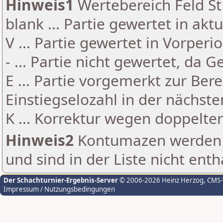
Hinweis1
Wertebereich Feld St 
blank ... Partie gewertet in akt
V ... Partie gewertet in Vorperi
- ... Partie nicht gewertet, da 
E ... Partie vorgemerkt zur Be
Einstiegselozahl in der nächst
K ... Korrektur wegen doppelt
Hinweis2
Kontumazen werden g
und sind in der Liste nicht enth
Der Schachturnier-Ergebnis-Server
© 2006-2026 Heinz Herzog
, CMS
Impressum / Nutzungsbedingungen