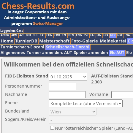
Logged on: Gast
Arabic
ARM
AZE
BIH
BUL
CAT
CHN
CRO
CZE
DEN
ENG
ESP
FAI
FIN
FRA
GER
GRE
INA
I
Home
TurnierDB
Meisterschaft
Foto-Galerie
Meldekartei
El
Turnierschach-Elozahl
Schnellschach-Elozahl
Allgemeines
Turnier anmelden: AUT
Spieler anmelden
Elo AUT
Elo
Willkommen bei den offiziellen Schnellscha
FIDE-Elolisten Stand
AUT-Elolisten Stand
2.303
Personennummer
Nachname
Vorname
Ebene
Bundesland
Spgem./Kreis/Verein
Nur "österreichische" Spieler (Land=A