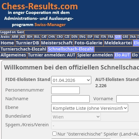
Logged on: Gast
Arabic
ARM
AZE
BIH
BUL
CAT
CHN
CRO
CZE
DEN
ENG
ESP
FAI
FIN
FRA
GER
GRE
INA
I
Home
TurnierDB
Meisterschaft
Foto-Galerie
Meldekartei
El
Turnierschach-Elozahl
Schnellschach-Elozahl
Allgemeines
Turnier anmelden: AUT
Spieler anmelden
Elo AUT
Elo
Willkommen bei den offiziellen Schnellscha
FIDE-Elolisten Stand
AUT-Elolisten Stand
2.226
Personennummer
Nachname
Vorname
Ebene
Bundesland
Spgem./Kreis/Verein
Nur "österreichische" Spieler (Land=A