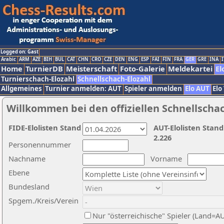
Logged on: Gast
Arabic
ARM
AZE
BIH
BUL
CAT
CHN
CRO
CZE
DEN
ENG
ESP
FAI
FIN
FRA
GER
GRE
INA
I
Home
TurnierDB
Meisterschaft
Foto-Galerie
Meldekartei
El
Turnierschach-Elozahl
Schnellschach-Elozahl
Allgemeines
Turnier anmelden: AUT
Spieler anmelden
Elo AUT
Elo
Willkommen bei den offiziellen Schnellscha
FIDE-Elolisten Stand
AUT-Elolisten Stand
2.226
Personennummer
Nachname
Vorname
Ebene
Bundesland
Spgem./Kreis/Verein
Nur "österreichische" Spieler (Land=A