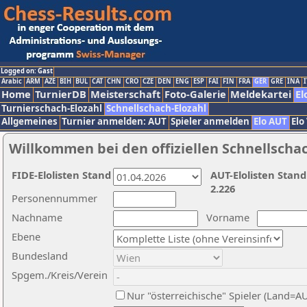
Logged on: Gast
Arabic
ARM
AZE
BIH
BUL
CAT
CHN
CRO
CZE
DEN
ENG
ESP
FAI
FIN
FRA
GER
GRE
INA
I
Home
TurnierDB
Meisterschaft
Foto-Galerie
Meldekartei
El
Turnierschach-Elozahl
Schnellschach-Elozahl
Allgemeines
Turnier anmelden: AUT
Spieler anmelden
Elo AUT
Elo
Willkommen bei den offiziellen Schnellscha
FIDE-Elolisten Stand
AUT-Elolisten Stand
2.226
Personennummer
Nachname
Vorname
Ebene
Bundesland
Spgem./Kreis/Verein
Nur "österreichische" Spieler (Land=A