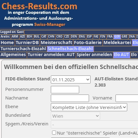
Logged on: Gast
Arabic
ARM
AZE
BIH
BUL
CAT
CHN
CRO
CZE
DEN
ENG
ESP
FAI
FIN
FRA
GER
GRE
INA
I
Home
TurnierDB
Meisterschaft
Foto-Galerie
Meldekartei
El
Turnierschach-Elozahl
Schnellschach-Elozahl
Allgemeines
Turnier anmelden: AUT
Spieler anmelden
Elo AUT
Elo
Willkommen bei den offiziellen Schnellscha
FIDE-Elolisten Stand
AUT-Elolisten Stand
2.303
Personennummer
Nachname
Vorname
Ebene
Bundesland
Spgem./Kreis/Verein
Nur "österreichische" Spieler (Land=A