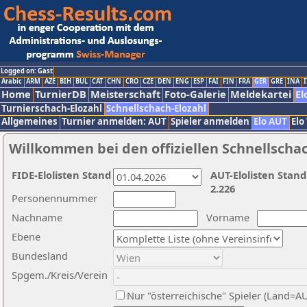
Logged on: Gast
Arabic
ARM
AZE
BIH
BUL
CAT
CHN
CRO
CZE
DEN
ENG
ESP
FAI
FIN
FRA
GER
GRE
INA
I
Home
TurnierDB
Meisterschaft
Foto-Galerie
Meldekartei
El
Turnierschach-Elozahl
Schnellschach-Elozahl
Allgemeines
Turnier anmelden: AUT
Spieler anmelden
Elo AUT
Elo
Willkommen bei den offiziellen Schnellscha
FIDE-Elolisten Stand
AUT-Elolisten Stand
2.226
Personennummer
Nachname
Vorname
Ebene
Bundesland
Spgem./Kreis/Verein
Nur "österreichische" Spieler (Land=A