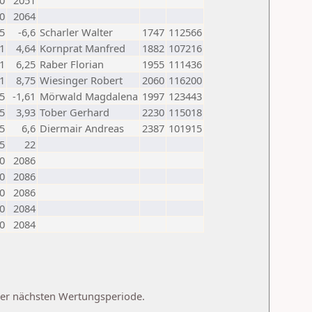
0
2051
0
2064
,5
-6,6
Scharler Walter
1747
112566
1
4,64
Kornprat Manfred
1882
107216
1
6,25
Raber Florian
1955
111436
1
8,75
Wiesinger Robert
2060
116200
,5
-1,61
Mörwald Magdalena
1997
123443
,5
3,93
Tober Gerhard
2230
115018
,5
6,6
Diermair Andreas
2387
101915
5
22
0
2086
0
2086
0
2086
0
2084
0
2084
 der nächsten Wertungsperiode.