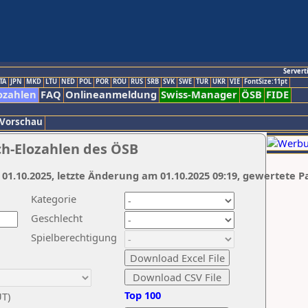
Servert
TA
JPN
MKD
LTU
NED
POL
POR
ROU
RUS
SRB
SVK
SWE
TUR
UKR
VIE
FontSize:11pt
ozahlen
FAQ
Onlineanmeldung
Swiss-Manager
ÖSB
FIDE
 Vorschau
ch-Elozahlen des ÖSB
 01.10.2025, letzte Änderung am 01.10.2025 09:19, gewertete P
Kategorie
Geschlecht
Spielberechtigung
Top 100
UT)