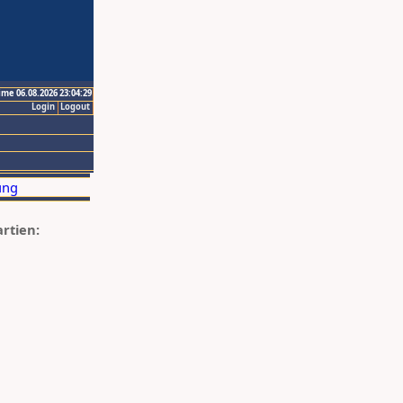
ime 06.08.2026 23:04:29
Login
Logout
artien: