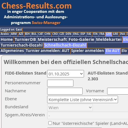
Logged on: Gast
Arabic
ARM
AZE
BIH
BUL
CAT
CHN
CRO
CZE
DEN
ENG
ESP
FAI
FIN
FRA
GER
GRE
INA
I
Home
TurnierDB
Meisterschaft
Foto-Galerie
Meldekartei
El
Turnierschach-Elozahl
Schnellschach-Elozahl
Allgemeines
Turnier anmelden: AUT
Spieler anmelden
Elo AUT
Elo
Willkommen bei den offiziellen Schnellscha
FIDE-Elolisten Stand
AUT-Elolisten Stand
2.303
Personennummer
Nachname
Vorname
Ebene
Bundesland
Spgem./Kreis/Verein
Nur "österreichische" Spieler (Land=A