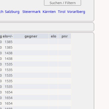
ch
Salzburg
Steiermark
Kärnten
Tirol
Vorarlberg
g
elo+/-
gegner
elo
pnr
0
1385
0
1385
0
1438
0
1438
0
1535
0
1535
0
1535
0
1535
0
1535
0
1654
0
1654
0
1654
0
1688