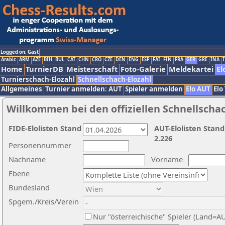
Logged on: Gast
Arabic
ARM
AZE
BIH
BUL
CAT
CHN
CRO
CZE
DEN
ENG
ESP
FAI
FIN
FRA
GER
GRE
INA
I
Home
TurnierDB
Meisterschaft
Foto-Galerie
Meldekartei
El
Turnierschach-Elozahl
Schnellschach-Elozahl
Allgemeines
Turnier anmelden: AUT
Spieler anmelden
Elo AUT
Elo
Willkommen bei den offiziellen Schnellscha
FIDE-Elolisten Stand
AUT-Elolisten Stand
2.226
Personennummer
Nachname
Vorname
Ebene
Bundesland
Spgem./Kreis/Verein
Nur "österreichische" Spieler (Land=A