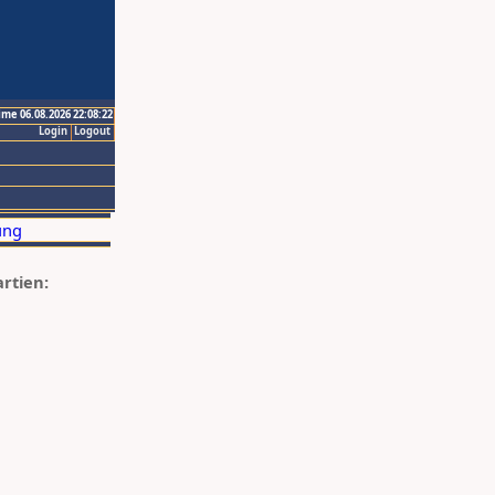
ime 06.08.2026 22:08:22
Login
Logout
artien: