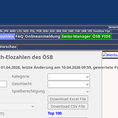
Servert
TA
JPN
MKD
LTU
NED
POL
POR
ROU
RUS
SRB
SVK
SWE
TUR
UKR
VIE
FontSize:11pt
ozahlen
FAQ
Onlineanmeldung
Swiss-Manager
ÖSB
FIDE
 Vorschau
ch-Elozahlen des ÖSB
 01.04.2026, letzte Änderung am 10.04.2026 09:59, gewertete P
Kategorie
Geschlecht
Spielberechtigung
Top 100
UT)