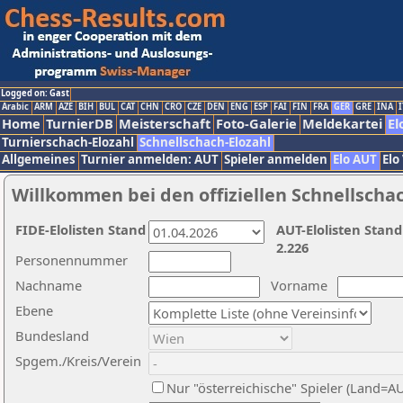
Logged on: Gast
Arabic
ARM
AZE
BIH
BUL
CAT
CHN
CRO
CZE
DEN
ENG
ESP
FAI
FIN
FRA
GER
GRE
INA
I
Home
TurnierDB
Meisterschaft
Foto-Galerie
Meldekartei
El
Turnierschach-Elozahl
Schnellschach-Elozahl
Allgemeines
Turnier anmelden: AUT
Spieler anmelden
Elo AUT
Elo
Willkommen bei den offiziellen Schnellscha
FIDE-Elolisten Stand
AUT-Elolisten Stand
2.226
Personennummer
Nachname
Vorname
Ebene
Bundesland
Spgem./Kreis/Verein
Nur "österreichische" Spieler (Land=A