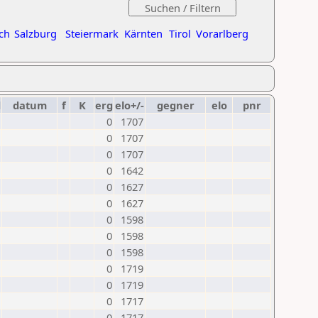
ch
Salzburg
Steiermark
Kärnten
Tirol
Vorarlberg
d
datum
f
K
erg
elo+/-
gegner
elo
pnr
0
1707
0
1707
0
1707
0
1642
0
1627
0
1627
0
1598
0
1598
0
1598
0
1719
0
1719
0
1717
0
1717