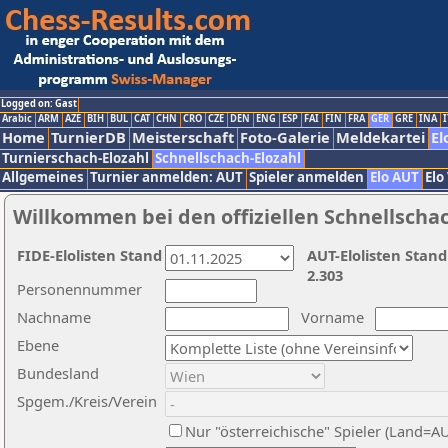
Logged on: Gast
Arabic
ARM
AZE
BIH
BUL
CAT
CHN
CRO
CZE
DEN
ENG
ESP
FAI
FIN
FRA
GER
GRE
INA
I
Home
TurnierDB
Meisterschaft
Foto-Galerie
Meldekartei
El
Turnierschach-Elozahl
Schnellschach-Elozahl
Allgemeines
Turnier anmelden: AUT
Spieler anmelden
Elo AUT
Elo
Willkommen bei den offiziellen Schnellscha
FIDE-Elolisten Stand
AUT-Elolisten Stand
2.303
Personennummer
Nachname
Vorname
Ebene
Bundesland
Spgem./Kreis/Verein
Nur "österreichische" Spieler (Land=A