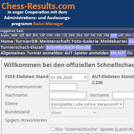
Logged on: Gast
Arabic
ARM
AZE
BIH
BUL
CAT
CHN
CRO
CZE
DEN
ENG
ESP
FAI
FIN
FRA
GER
GRE
INA
I
Home
TurnierDB
Meisterschaft
Foto-Galerie
Meldekartei
El
Turnierschach-Elozahl
Schnellschach-Elozahl
Allgemeines
Turnier anmelden: AUT
Spieler anmelden
Elo AUT
Elo
Willkommen bei den offiziellen Schnellscha
FIDE-Elolisten Stand
AUT-Elolisten Stand
2.226
Personennummer
Nachname
Vorname
Ebene
Bundesland
Spgem./Kreis/Verein
Nur "österreichische" Spieler (Land=A