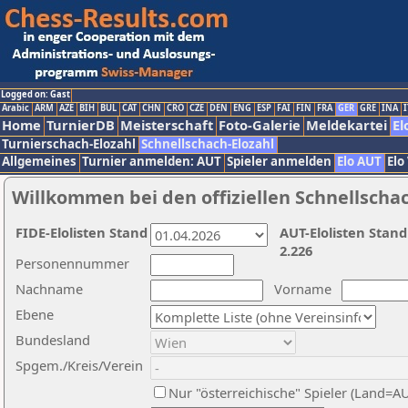
Logged on: Gast
Arabic
ARM
AZE
BIH
BUL
CAT
CHN
CRO
CZE
DEN
ENG
ESP
FAI
FIN
FRA
GER
GRE
INA
I
Home
TurnierDB
Meisterschaft
Foto-Galerie
Meldekartei
El
Turnierschach-Elozahl
Schnellschach-Elozahl
Allgemeines
Turnier anmelden: AUT
Spieler anmelden
Elo AUT
Elo
Willkommen bei den offiziellen Schnellscha
FIDE-Elolisten Stand
AUT-Elolisten Stand
2.226
Personennummer
Nachname
Vorname
Ebene
Bundesland
Spgem./Kreis/Verein
Nur "österreichische" Spieler (Land=A