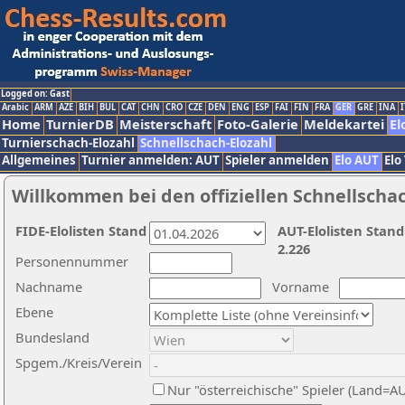
Logged on: Gast
Arabic
ARM
AZE
BIH
BUL
CAT
CHN
CRO
CZE
DEN
ENG
ESP
FAI
FIN
FRA
GER
GRE
INA
I
Home
TurnierDB
Meisterschaft
Foto-Galerie
Meldekartei
El
Turnierschach-Elozahl
Schnellschach-Elozahl
Allgemeines
Turnier anmelden: AUT
Spieler anmelden
Elo AUT
Elo
Willkommen bei den offiziellen Schnellscha
FIDE-Elolisten Stand
AUT-Elolisten Stand
2.226
Personennummer
Nachname
Vorname
Ebene
Bundesland
Spgem./Kreis/Verein
Nur "österreichische" Spieler (Land=A