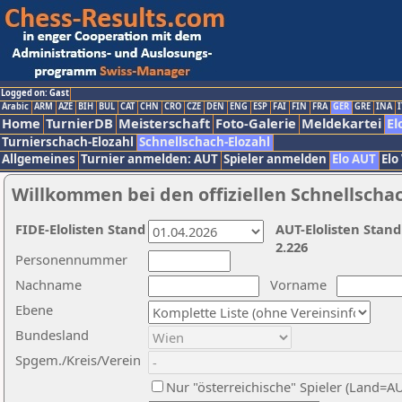
Logged on: Gast
Arabic
ARM
AZE
BIH
BUL
CAT
CHN
CRO
CZE
DEN
ENG
ESP
FAI
FIN
FRA
GER
GRE
INA
I
Home
TurnierDB
Meisterschaft
Foto-Galerie
Meldekartei
El
Turnierschach-Elozahl
Schnellschach-Elozahl
Allgemeines
Turnier anmelden: AUT
Spieler anmelden
Elo AUT
Elo
Willkommen bei den offiziellen Schnellscha
FIDE-Elolisten Stand
AUT-Elolisten Stand
2.226
Personennummer
Nachname
Vorname
Ebene
Bundesland
Spgem./Kreis/Verein
Nur "österreichische" Spieler (Land=A