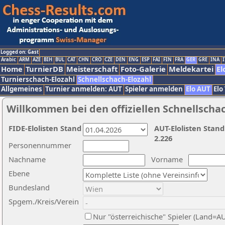
Logged on: Gast
Arabic
ARM
AZE
BIH
BUL
CAT
CHN
CRO
CZE
DEN
ENG
ESP
FAI
FIN
FRA
GER
GRE
INA
I
Home
TurnierDB
Meisterschaft
Foto-Galerie
Meldekartei
El
Turnierschach-Elozahl
Schnellschach-Elozahl
Allgemeines
Turnier anmelden: AUT
Spieler anmelden
Elo AUT
Elo
Willkommen bei den offiziellen Schnellscha
FIDE-Elolisten Stand
AUT-Elolisten Stand
2.226
Personennummer
Nachname
Vorname
Ebene
Bundesland
Spgem./Kreis/Verein
Nur "österreichische" Spieler (Land=A